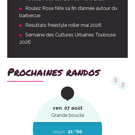
Roulez Rose fête sa fin d’année autour du
barbecue
Résultats freestyle roller mai 2026
Semaine des Cultures Urbaines Toulouse
2026
Prochaines randos
ven. 07 août
Grande boucle
21
00
H
Départ