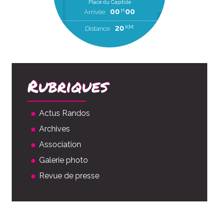
Place du Capitole
00
00
H
Arrivée
20
KM
Distance
Rubriques
Actus Randos
Archives
Association
Galerie photo
Revue de presse