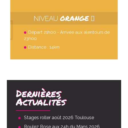
ORANGE
NIVEAU
Départ 21h00 - Arrivée aux alentours de
23h00
Distance : 14km
Dernières
Actualités
Stages roller août 2026 Toulouse
Roulez Rose aux 24h du Mans 2026