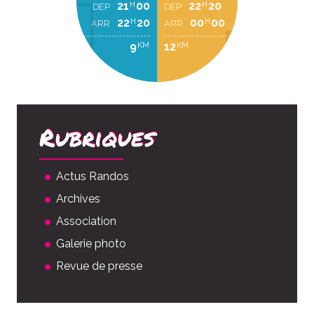
21
00
22
20
H
H
DEP
DEP
22
20
00
00
H
H
ARR
ARR
9
12
KM
KM
Rubriques
Actus Randos
Archives
Association
Galerie photo
Revue de presse