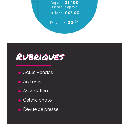
21
00
H
Départ
Place du Capitole
00
00
H
Arrivée
20
KM
Distance
Rubriques
Actus Randos
Archives
Association
Galerie photo
Revue de presse