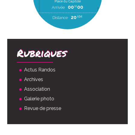
Place du Capitole
00
00
H
Arrivée
20
KM
Distance
Rubriques
Actus Randos
Archives
Association
Galerie photo
Revue de presse