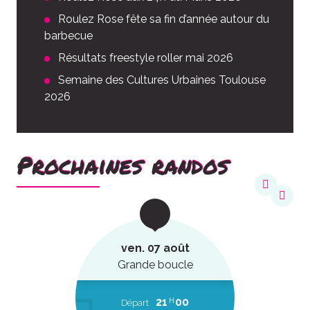
Roulez Rose fête sa fin d’année autour du
barbecue
Résultats freestyle roller mai 2026
Semaine des Cultures Urbaines Toulouse
2026
Prochaines randos
ven. 07 août
Grande boucle
21
00
H
Départ