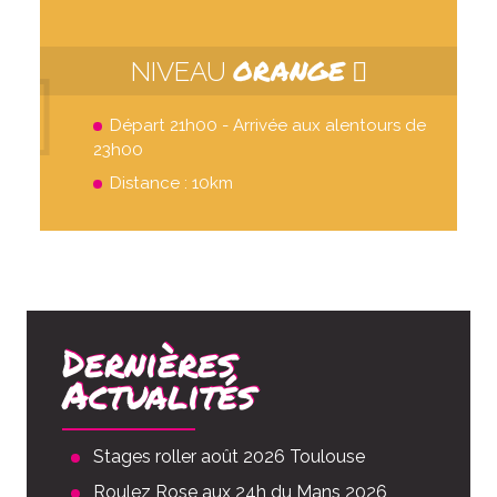
ORANGE
NIVEAU
Départ 21h00 - Arrivée aux alentours de
23h00
Distance : 10km
Dernières
Actualités
Stages roller août 2026 Toulouse
Roulez Rose aux 24h du Mans 2026