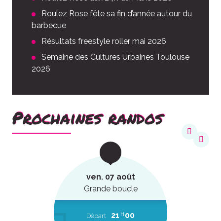
Roulez Rose fête sa fin d’année autour du
barbecue
Résultats freestyle roller mai 2026
Semaine des Cultures Urbaines Toulouse
2026
Prochaines randos
ven. 07 août
Grande boucle
21
00
H
Départ