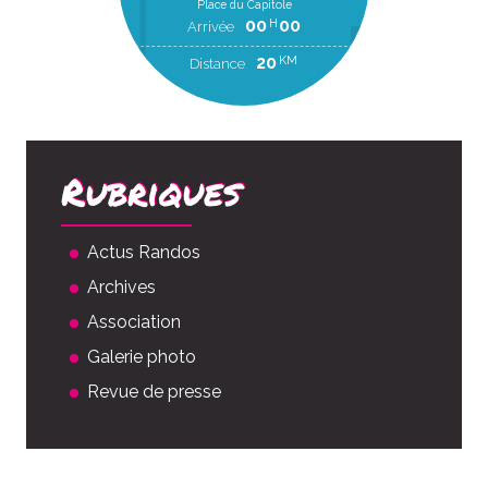
Place du Capitole
00
00
H
Arrivée
20
KM
Distance
Rubriques
Actus Randos
Archives
Association
Galerie photo
Revue de presse