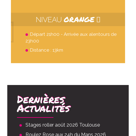
ORANGE
NIVEAU
Départ 21h00 - Arrivée aux alentours de
23h00
Distance : 13km
Dernières
Actualités
Stages roller août 2026 Toulouse
Roulez Rose aux 24h du Mans 2026