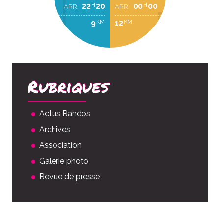
22
20
00
00
H
H
ARR
ARR
9
12
KM
KM
Rubriques
Actus Randos
Archives
Association
Galerie photo
Revue de presse