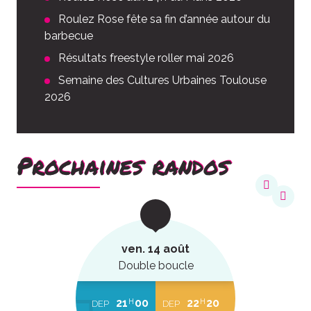
Roulez Rose fête sa fin d’année autour du
barbecue
Résultats freestyle roller mai 2026
Semaine des Cultures Urbaines Toulouse
2026
Prochaines randos
ven. 14 août
Double boucle
21
00
22
20
H
H
DEP
DEP