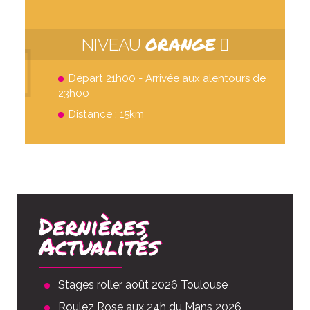
ORANGE
NIVEAU
Départ 21h00 - Arrivée aux alentours de
23h00
Distance : 15km
Dernières
Actualités
Stages roller août 2026 Toulouse
Roulez Rose aux 24h du Mans 2026