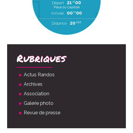
21
00
H
Départ
Place du Capitole
00
00
H
Arrivée
20
KM
Distance
Rubriques
Actus Randos
Archives
Association
Galerie photo
Revue de presse