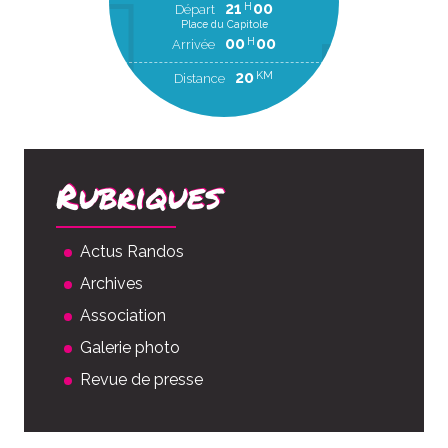
21
00
H
Départ
Place du Capitole
00
00
H
Arrivée
20
KM
Distance
Rubriques
Actus Randos
Archives
Association
Galerie photo
Revue de presse