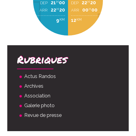
21
00
22
20
H
H
DEP
DEP
22
20
00
00
H
H
ARR
ARR
9
12
KM
KM
Rubriques
Actus Randos
Archives
Association
Galerie photo
Revue de presse