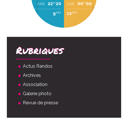
22
20
00
00
H
H
ARR
ARR
9
12
KM
KM
Rubriques
Actus Randos
Archives
Association
Galerie photo
Revue de presse