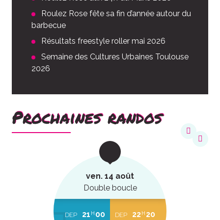
Roulez Rose fête sa fin d’année autour du
barbecue
Résultats freestyle roller mai 2026
Semaine des Cultures Urbaines Toulouse
2026
Prochaines randos
ven. 14 août
Double boucle
21
00
22
20
H
H
DEP
DEP