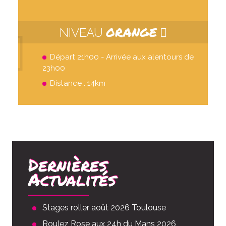
ORANGE
NIVEAU
Départ 21h00 - Arrivée aux alentours de
23h00
Distance : 14km
Dernières
Actualités
Stages roller août 2026 Toulouse
Roulez Rose aux 24h du Mans 2026