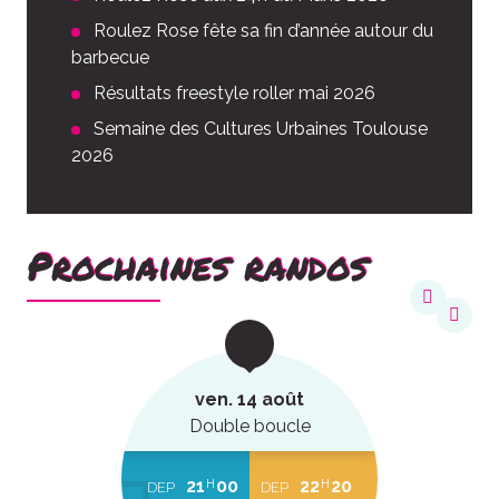
Roulez Rose fête sa fin d’année autour du
barbecue
Résultats freestyle roller mai 2026
Semaine des Cultures Urbaines Toulouse
2026
Prochaines randos
ven. 14 août
Double boucle
21
00
22
20
H
H
DEP
DEP