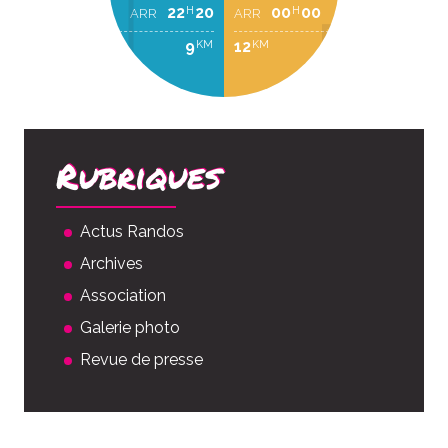
22
20
00
00
H
H
ARR
ARR
9
12
KM
KM
Rubriques
Actus Randos
Archives
Association
Galerie photo
Revue de presse