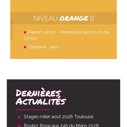
ORANGE
NIVEAU
Départ 21h00 - Arrivée aux alentours de
23h00
Distance : 14km
Dernières
Actualités
Stages roller août 2026 Toulouse
Roulez Rose aux 24h du Mans 2026