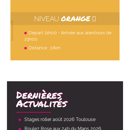
ORANGE
NIVEAU
Départ 21h00 - Arrivée aux alentours de
23h00
Distance : 17km
Dernières
Actualités
Stages roller août 2026 Toulouse
Roulez Rose aux 24h du Mans 2026