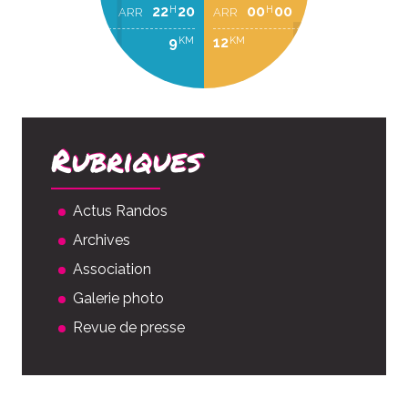
22
20
00
00
H
H
ARR
ARR
9
12
KM
KM
Rubriques
Actus Randos
Archives
Association
Galerie photo
Revue de presse