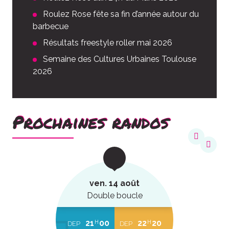
Roulez Rose fête sa fin d’année autour du
barbecue
Résultats freestyle roller mai 2026
Semaine des Cultures Urbaines Toulouse
2026
Prochaines randos
ven. 14 août
Double boucle
21
00
22
20
H
H
DEP
DEP