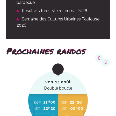
barbecue
Résultats freestyle roller mai 2026
Semaine des Cultures Urbaines Toulouse
2026
Prochaines randos
ven. 14 août
Double boucle
21
00
22
20
H
H
DEP
DEP
22
20
00
00
H
H
ARR
ARR