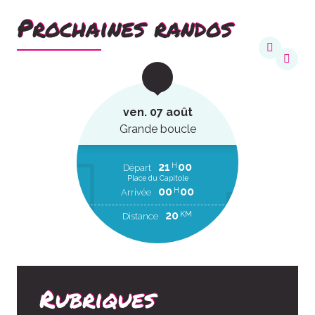
Prochaines randos
ven. 07 août
Grande boucle
21
00
H
Départ
Place du Capitole
00
00
H
Arrivée
20
KM
Distance
Rubriques