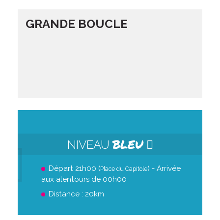
GRANDE BOUCLE
BLEU
NIVEAU
Départ 21h00 (
) - Arrivée
Place du Capitole
aux alentours de 00h00
Distance : 20km