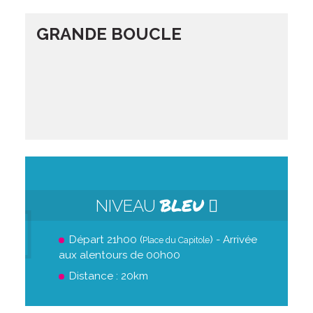
GRANDE BOUCLE
BLEU
NIVEAU
Départ 21h00 (
) - Arrivée
Place du Capitole
aux alentours de 00h00
Distance : 20km