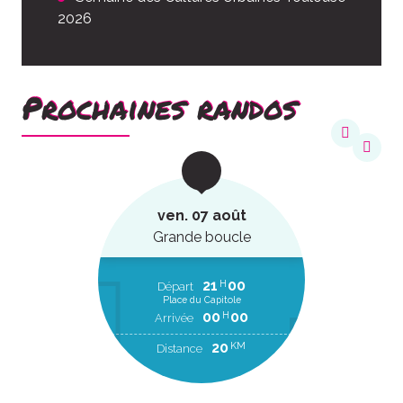
2026
Prochaines randos
ven. 07 août
Grande boucle
21
00
H
Départ
Place du Capitole
00
00
H
Arrivée
20
KM
Distance