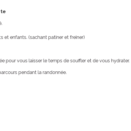
rte
é.
t enfants. (sachant patiner et freiner)
e pour vous laisser le temps de souffler et de vous hydrater.
 parcours pendant la randonnée.
ven. 21 août
ven. 28 
Grande boucle
Double bo
21
00
H
DEP
D
22
20
H
ARR
A
9
1
KM