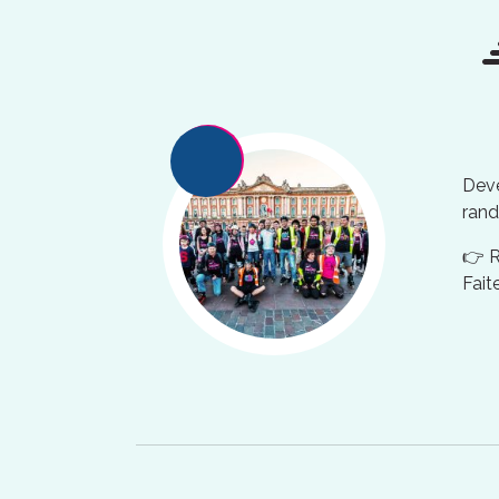
Deve
rand
👉 
Fait