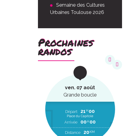
Semaine des Cultures
Urbaines Toulouse 2026
Prochaines
randos
août
ven. 07 août
ucle
Grande boucle
22
20
21
00
H
H
EP
Départ
Place du Capitole
00
00
H
RR
00
00
H
Arrivée
2
KM
20
KM
Distance