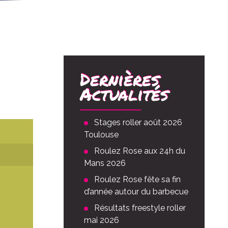
Dernières
Actualités
Stages roller août 2026
Toulouse
Roulez Rose aux 24h du
Mans 2026
Roulez Rose fête sa fin
d’année autour du barbecue
Résultats freestyle roller
mai 2026