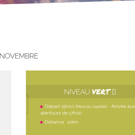
 NOVEMBRE
VERT
NIVEAU
Départ 15h00 (
) - Arrivée aux
Place du Capitole
alentours de 17h00
Distance : 10km