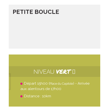
PETITE BOUCLE
VERT
NIVEAU
Départ 15h00 (
) - Arrivée
Place du Capitole
aux alentours de 17h00
Distance : 10km