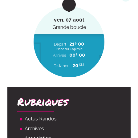
ven. 07 août
Grande boucle
21
00
H
Départ
Place du Capitole
00
00
H
Arrivée
20
KM
Distance
Rubriques
Actus Randos
Archives