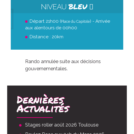
BLEU
NIVEAU
Départ 21h00 (
) - Arrivée
Place du Capitole
aux alentours de 00h00
Distance : 20km
Rando annulée suite aux décisions
gouvernementales.
Dernières
Actualités
Stages roller août 2026 Toulouse