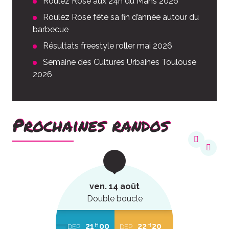
Roulez Rose aux 24h du Mans 2026
Roulez Rose fête sa fin d’année autour du
barbecue
Résultats freestyle roller mai 2026
Semaine des Cultures Urbaines Toulouse
2026
Prochaines randos
ven. 14 août
Double boucle
21
00
22
20
H
H
DEP
DEP