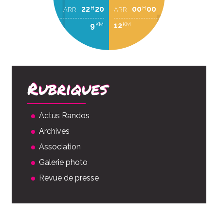
22
20
00
00
H
H
ARR
ARR
9
12
KM
KM
Rubriques
Actus Randos
Archives
Association
Galerie photo
Revue de presse