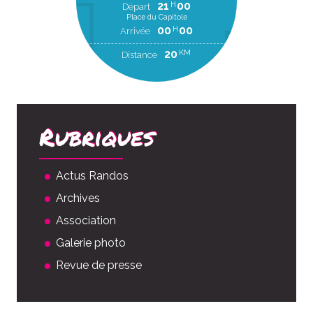
21
00
H
Départ
Place du Capitole
00
00
H
Arrivée
20
KM
Distance
Rubriques
Actus Randos
Archives
Association
Galerie photo
Revue de presse