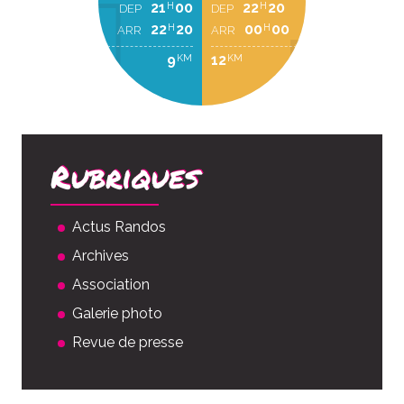
21
00
22
20
H
H
DEP
DEP
22
20
00
00
H
H
ARR
ARR
9
12
KM
KM
Rubriques
Actus Randos
Archives
Association
Galerie photo
Revue de presse