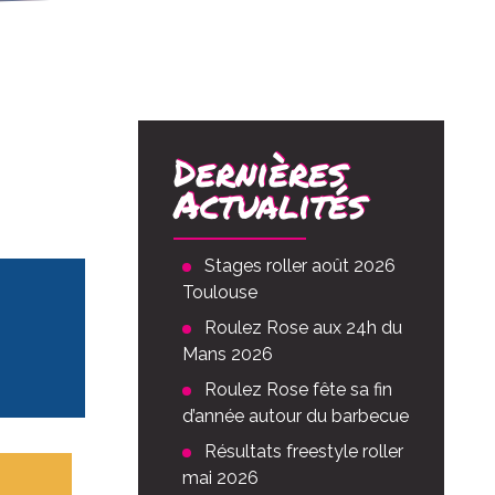
Dernières
Actualités
Stages roller août 2026
Toulouse
Roulez Rose aux 24h du
Mans 2026
Roulez Rose fête sa fin
d’année autour du barbecue
Résultats freestyle roller
mai 2026