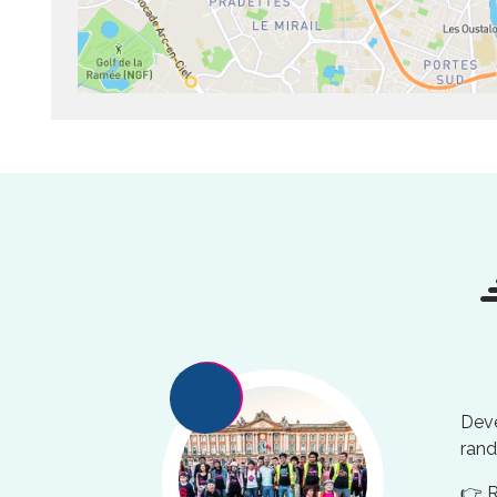
Deve
rand
👉 