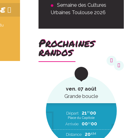
Semaine des Cultures
GE
Urbaines Toulouse 2026
 du
Prochaines
randos
août
ven. 07 août
ucle
Grande boucle
22
20
21
00
H
H
EP
Départ
Place du Capitole
00
00
H
RR
00
00
H
Arrivée
2
KM
20
KM
Distance