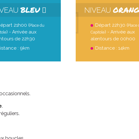
BLEU
ORAN
IVEAU
NIVEAU
épart 21h00 (
Départ 22h30 (
Place du
Place
) - Arrivée aux
) - Arrivée aux
tole
Capitole
ntours de 22h30
alentours de 00h00
istance : 9km
Distance : 14km
ven. 21 août
ven. 28 
occasionnels.
Grande boucle
Double bo
e
.
éguliers.
21
00
H
DEP
D
22
20
H
ARR
A
9
1
KM
eux boucles