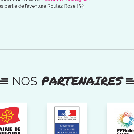
es partie de l’aventure Roulez Rose ! 🚀
PARTENAIRES
NOS