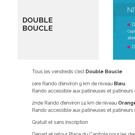
N
DOUBLE
D
BOUCLE
Capi
ale
D
Tous les vendredis c’est
Double Boucle
1ere Rando d’environ 9 km de niveau
Bleu
.
Rando accessible aux patineuses et patineurs 
2nde Rando d’environ 14 km de niveau
Orang
Rando accessible aux patineuses et patineurs r
Gratuit et sans inscription
Départ et retour Place du Capitole pour les d