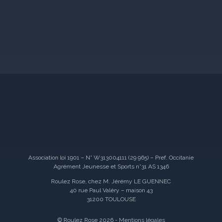
Association loi 1901 – N° W313004111 (29 965) – Pref. Occitanie
Agrément Jeunesse et Sports n°31 AS 1346
Roulez Rose, chez M. Jérémy LE GUENNEC
40 rue Paul Valéry – maison 43
31200 TOULOUSE
© Roulez Rose 2026 -
Mentions légales