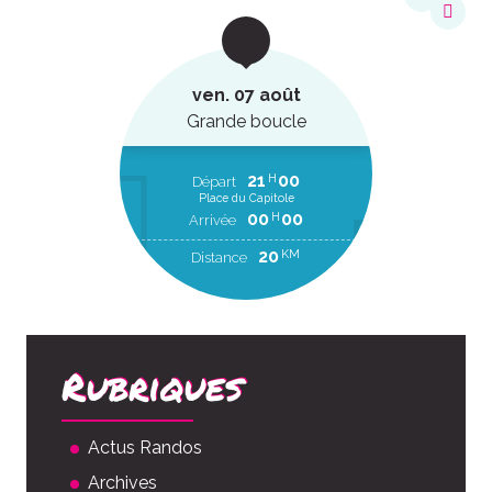
ven. 07 août
Grande boucle
21
00
H
Départ
Place du Capitole
00
00
H
Arrivée
20
KM
Distance
Rubriques
Actus Randos
Archives