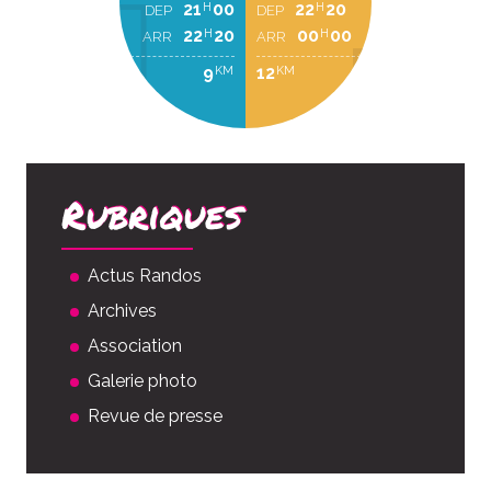
21
00
22
20
H
H
DEP
DEP
22
20
00
00
H
H
ARR
ARR
9
12
KM
KM
Rubriques
Actus Randos
Archives
Association
Galerie photo
Revue de presse