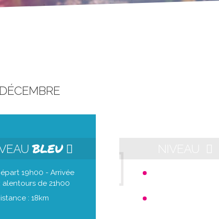
 DÉCEMBRE
BLEU
IVEAU
NIVEAU
épart 19h00 - Arrivée
Départ 21h00 - Arri
 alentours de 21h00
aux alentours de 23h
istance : 18km
Distance : 10km