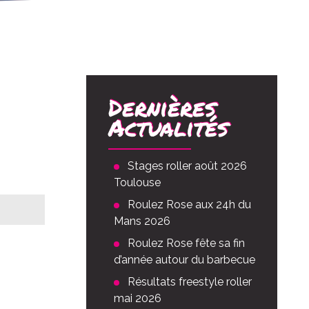
Dernières
Actualités
Stages roller août 2026
Toulouse
Roulez Rose aux 24h du
Mans 2026
Roulez Rose fête sa fin
vée
00
d’année autour du barbecue
Résultats freestyle roller
mai 2026