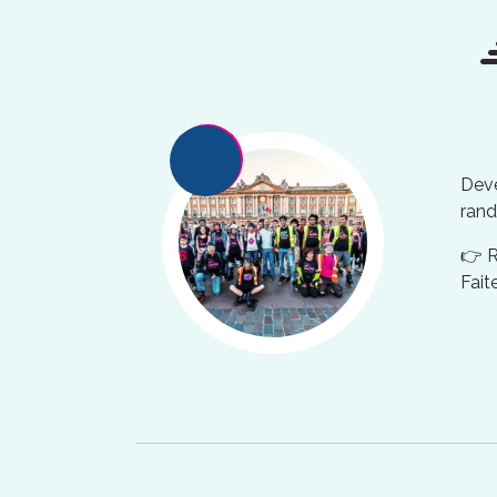
Deve
rand
👉 
Fait