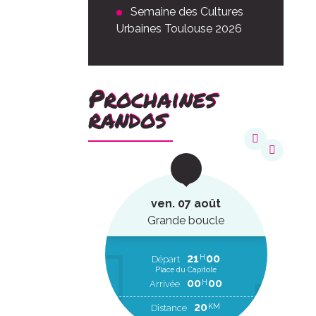
Semaine des Cultures
Urbaines Toulouse 2026
Prochaines
randos
août
ven. 07 août
ucle
Grande boucle
22
20
21
00
H
H
EP
Départ
Place du Capitole
00
00
H
RR
00
00
H
Arrivée
2
KM
20
KM
Distance