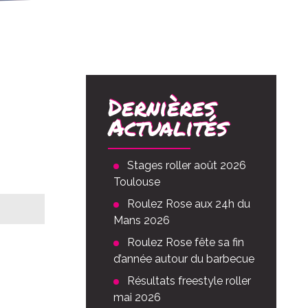
Dernières
Actualités
Stages roller août 2026
Toulouse
Roulez Rose aux 24h du
Mans 2026
Roulez Rose fête sa fin
vée
00
d’année autour du barbecue
Résultats freestyle roller
mai 2026