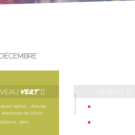
 DÉCEMBRE
VERT
IVEAU
NIVEAU
épart 19h00 - Arrivée
Départ 21h00 - Arri
 alentours de 21h00
aux alentours de 23h
istance : 9km
Distance : 10km