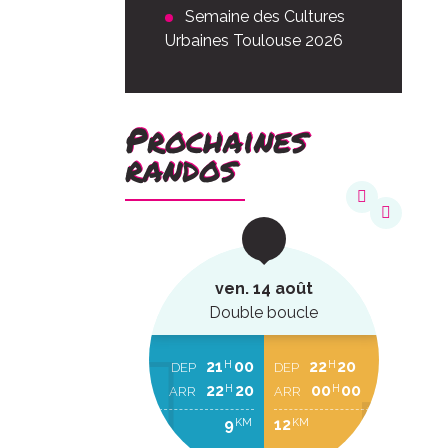
Semaine des Cultures
Urbaines Toulouse 2026
Prochaines
randos
août
ven. 14 août
ucle
Double boucle
22
20
21
00
22
20
H
H
H
EP
DEP
DEP
00
00
22
20
00
00
H
H
H
RR
ARR
ARR
2
9
12
KM
KM
KM