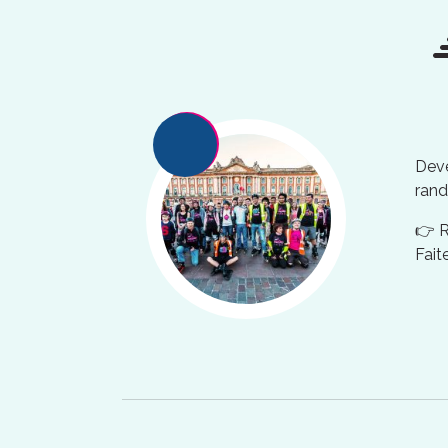
Deve
rand
👉 
Fait