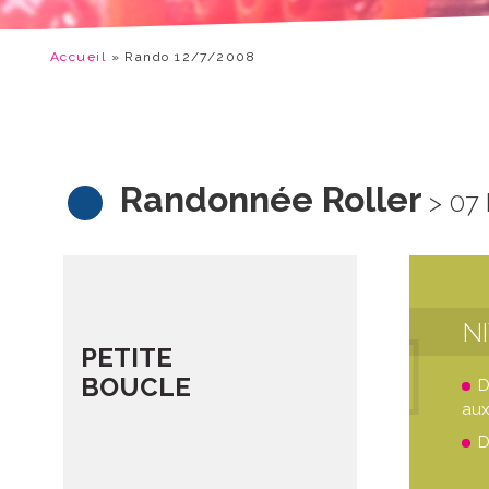
Accueil
»
Rando 12/7/2008
Randonnée Roller
> 07
N
PETITE
BOUCLE
D
aux
D