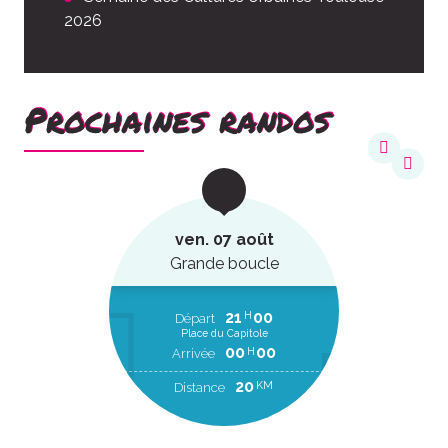
2026
Prochaines randos
ven. 07 août
Grande boucle
21
00
H
Départ
Place du Capitole
00
00
H
Arrivée
20
KM
Distance