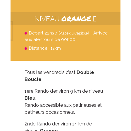
ORANGE
NIVEAU
Départ 22h30 (
) - Arrivée
Place du Capitole
aux alentours de 00h00
Distance : 12km
Tous les vendredis c’est
Double
Boucle
1ere Rando d’environ 9 km de niveau
Bleu
.
Rando accessible aux patineuses et
patineurs occasionnels.
2nde Rando d’environ 14 km de
niveau
Orange
.