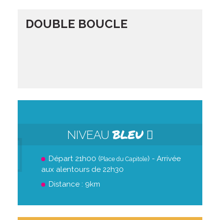
DOUBLE BOUCLE
BLEU
NIVEAU
Départ 21h00 (
) - Arrivée
Place du Capitole
aux alentours de 22h30
Distance : 9km