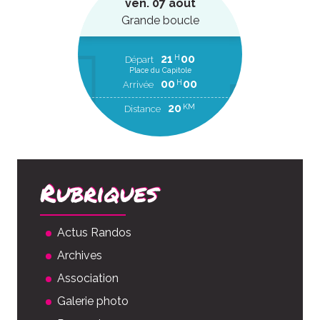
ven. 07 août
Grande boucle
21
00
H
Départ
Place du Capitole
00
00
H
Arrivée
20
KM
Distance
Rubriques
Actus Randos
Archives
Association
Galerie photo