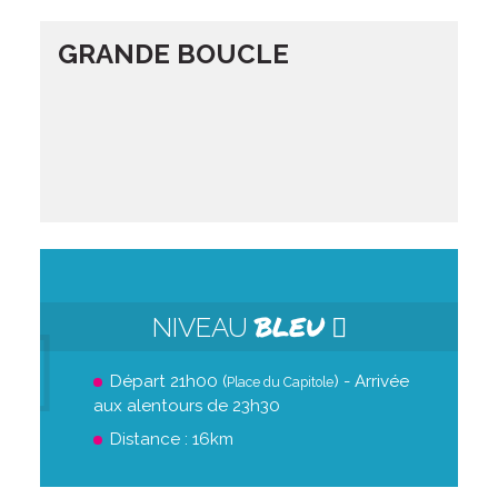
GRANDE BOUCLE
BLEU
NIVEAU
Départ 21h00 (
) - Arrivée
Place du Capitole
aux alentours de 23h30
Distance : 16km