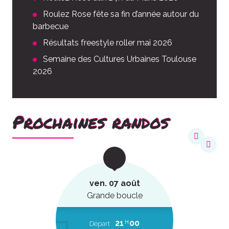
Roulez Rose fête sa fin d’année autour du
barbecue
Résultats freestyle roller mai 2026
Semaine des Cultures Urbaines Toulouse
2026
Prochaines randos
ven. 07 août
Grande boucle
21
00
H
Départ