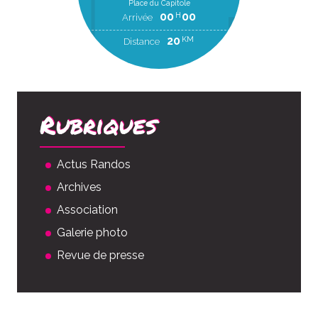
Place du Capitole
00
00
H
Arrivée
20
KM
Distance
Rubriques
Actus Randos
Archives
Association
Galerie photo
Revue de presse