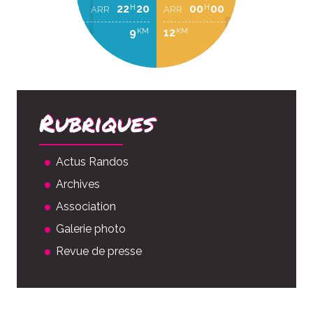
22
20
00
00
H
H
ARR
ARR
9
12
KM
KM
Rubriques
Actus Randos
Archives
Association
Galerie photo
Revue de presse