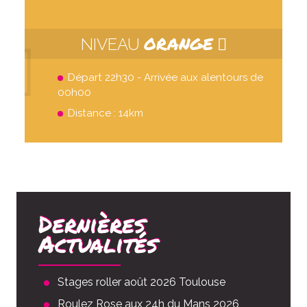
ORANGE
NIVEAU
Départ 22h30 - Arrivée aux alentours de
00h00
Distance : 14km
Dernières
Actualités
Stages roller août 2026 Toulouse
Roulez Rose aux 24h du Mans 2026