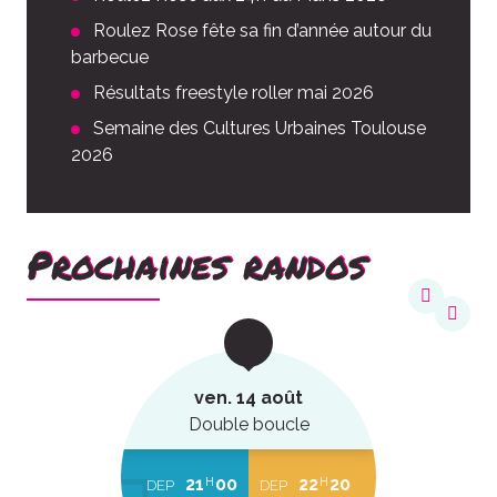
Roulez Rose fête sa fin d’année autour du
barbecue
Résultats freestyle roller mai 2026
Semaine des Cultures Urbaines Toulouse
2026
Prochaines randos
ven. 14 août
Double boucle
21
00
22
20
H
H
DEP
DEP