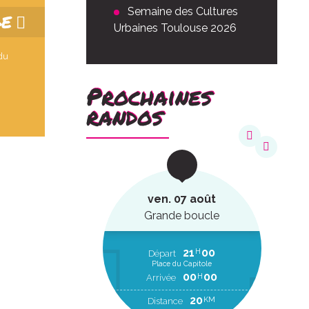
Semaine des Cultures
GE
Urbaines Toulouse 2026
 du
Prochaines
randos
août
ven. 07 août
ucle
Grande boucle
22
20
21
00
H
H
EP
Départ
Place du Capitole
00
00
H
RR
00
00
H
Arrivée
2
KM
20
KM
Distance