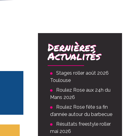
Dernières
Actualités
Stages roller août 2026
Toulouse
Roulez Rose aux 24h du
Mans 2026
Roulez Rose fête sa fin
d’année autour du barbecue
Résultats freestyle roller
mai 2026