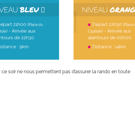
BLEU
ORAN
IVEAU
NIVEAU
épart 21h00 (
Départ 22h30 (
Place du
Place
) - Arrivée aux
) - Arrivée aux
tole
Capitole
ntours de 22h30
alentours de 00h00
istance : 9km
Distance : 14km
 ce soir ne nous permettent pas d’assurer la rando en toute
ven. 21 août
ven. 28 
Grande boucle
Double bo
21
00
H
DEP
D
22
20
H
ARR
A
9
1
KM