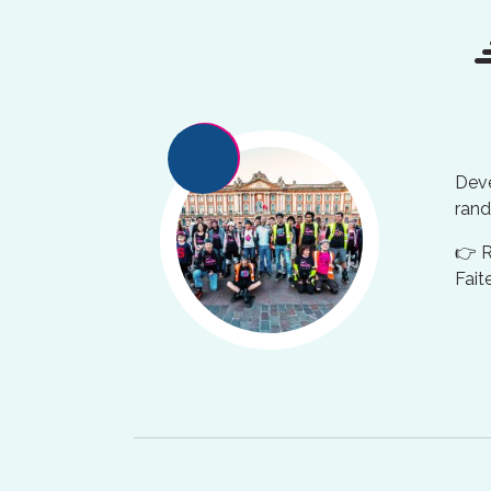
Deve
rand
👉 
Fait