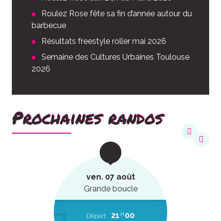
Roulez Rose fête sa fin d’année autour du
barbecue
Résultats freestyle roller mai 2026
Semaine des Cultures Urbaines Toulouse
2026
Prochaines randos
ven. 07 août
Grande boucle
21
00
H
Départ