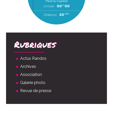
Place du Capitole
00
00
H
Arrivée
20
KM
Distance
Rubriques
Actus Randos
Archives
Association
Galerie photo
Revue de presse