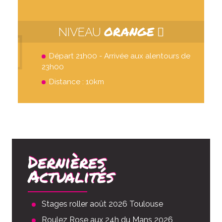
ORANGE
NIVEAU
Départ 21h00 - Arrivée aux alentours de
23h00
Distance : 10km
Dernières
Actualités
Stages roller août 2026 Toulouse
Roulez Rose aux 24h du Mans 2026