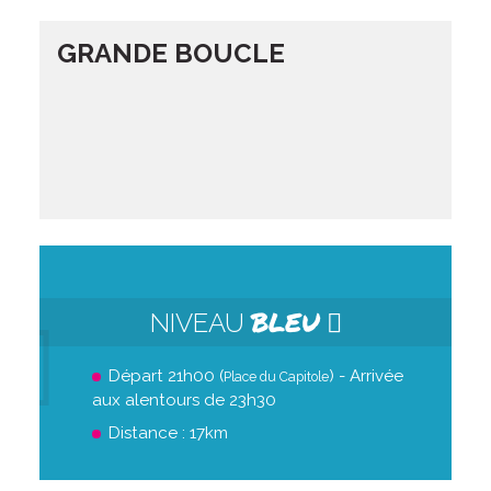
GRANDE BOUCLE
BLEU
NIVEAU
Départ 21h00 (
) - Arrivée
Place du Capitole
aux alentours de 23h30
Distance : 17km