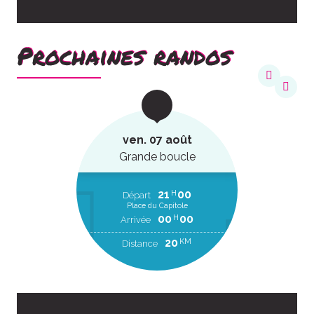
Prochaines randos
ven. 07 août
Grande boucle
21
00
H
Départ
Place du Capitole
00
00
H
Arrivée
20
KM
Distance