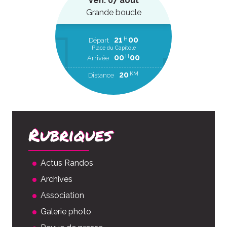
ven. 07 août
Grande boucle
21
00
H
Départ
Place du Capitole
00
00
H
Arrivée
20
KM
Distance
Rubriques
Actus Randos
Archives
Association
Galerie photo