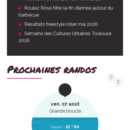
Roulez Rose fête sa fin d’année autour du
barbecue
Résultats freestyle roller mai 2026
Semaine des Cultures Urbaines Toulouse
2026
Prochaines randos
ven. 07 août
Grande boucle
21
00
H
Départ