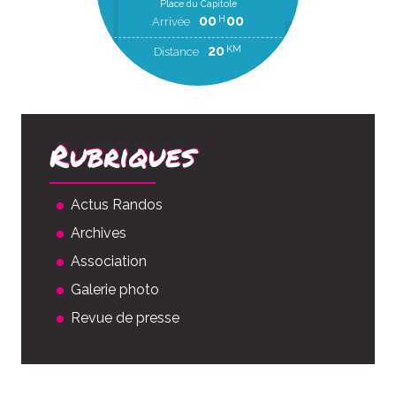
Place du Capitole
00
00
H
Arrivée
20
KM
Distance
Rubriques
Actus Randos
Archives
Association
Galerie photo
Revue de presse