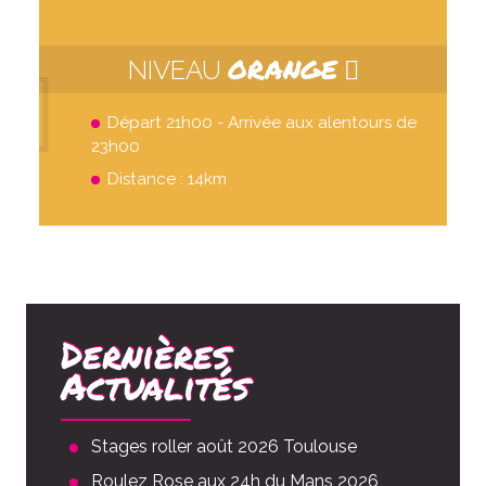
ORANGE
NIVEAU
Départ 21h00 - Arrivée aux alentours de
23h00
Distance : 14km
Dernières
Actualités
Stages roller août 2026 Toulouse
Roulez Rose aux 24h du Mans 2026