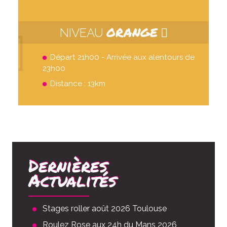
ORANGE
NIVEAU
Départ 21h00 - Arrivée aux alentours de
23h00
Distance : 13km
Dernières
Actualités
Stages roller août 2026 Toulouse
Roulez Rose aux 24h du Mans 2026