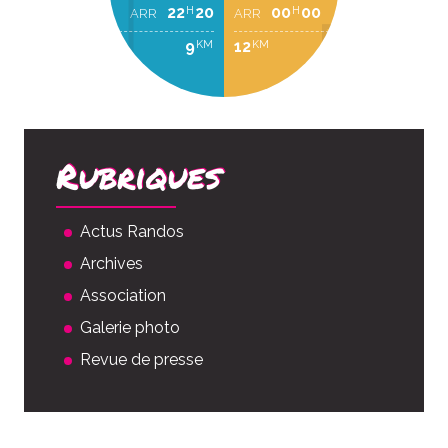
22
20
00
00
H
H
ARR
ARR
9
12
KM
KM
Rubriques
Actus Randos
Archives
Association
Galerie photo
Revue de presse