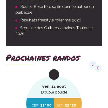
Roulez Rose fête sa fin d’année autour du
barbecue
Résultats freestyle roller mai 2026
Semaine des Cultures Urbaines Toulouse
2026
Prochaines randos
ven. 14 août
Double boucle
21
00
22
20
H
H
DEP
DEP