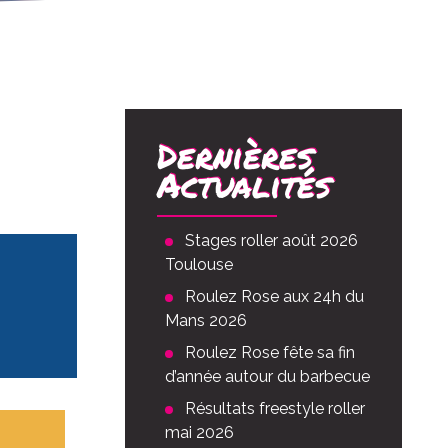
Dernières
Actualités
Stages roller août 2026
Toulouse
Roulez Rose aux 24h du
Mans 2026
Roulez Rose fête sa fin
d’année autour du barbecue
Résultats freestyle roller
mai 2026