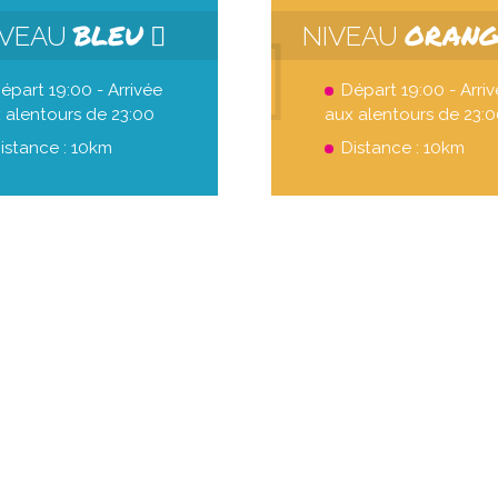
BLEU
ORAN
IVEAU
NIVEAU
épart 19:00 - Arrivée
Départ 19:00 - Arri
 alentours de 23:00
aux alentours de 23:
istance : 10km
Distance : 10km
ven. 21 août
ven. 28 
Grande boucle
Double bo
21
00
H
DEP
D
22
20
H
ARR
A
9
1
KM