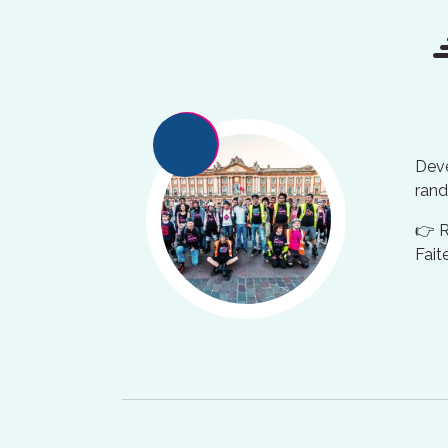
Deve
rand
👉 
Fait