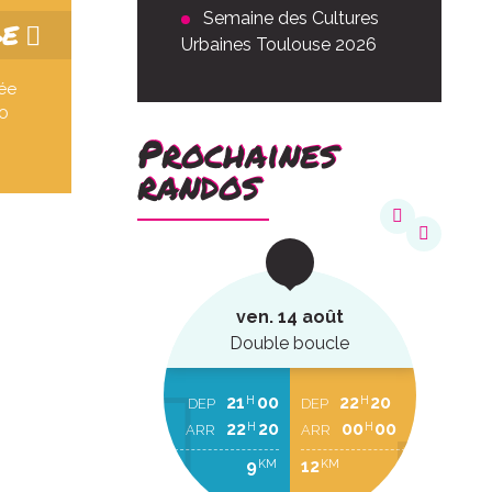
Semaine des Cultures
GE
Urbaines Toulouse 2026
vée
00
Prochaines
randos
août
ven. 14 août
ucle
Double boucle
22
20
21
00
22
20
H
H
H
EP
DEP
DEP
00
00
22
20
00
00
H
H
H
RR
ARR
ARR
2
9
12
KM
KM
KM