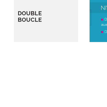
N
DOUBLE
BOUCLE
D
aux
D