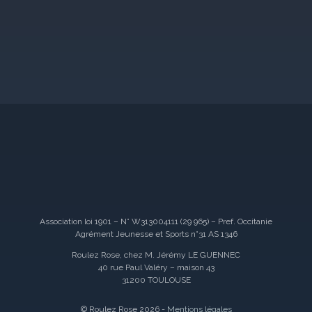
Association loi 1901 – N° W313004111 (29 965) – Pref. Occitanie
Agrément Jeunesse et Sports n°31 AS 1346
Roulez Rose, chez M. Jérémy LE GUENNEC
40 rue Paul Valéry – maison 43
31200 TOULOUSE
© Roulez Rose 2026 -
Mentions légales