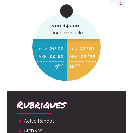
ven. 14 août
Double boucle
21
00
22
20
H
H
DEP
DEP
22
20
00
00
H
H
ARR
ARR
9
12
KM
KM
Rubriques
Actus Randos
Archives