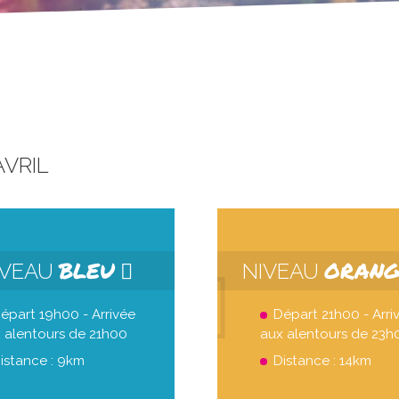
AVRIL
BLEU
ORAN
IVEAU
NIVEAU
épart 19h00 - Arrivée
Départ 21h00 - Arri
 alentours de 21h00
aux alentours de 23h
istance : 9km
Distance : 14km