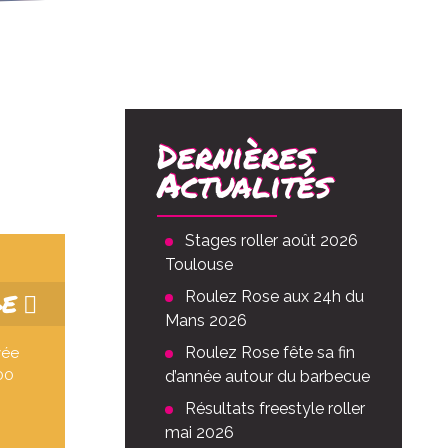
Dernières
Actualités
Stages roller août 2026
Toulouse
GE
Roulez Rose aux 24h du
Mans 2026
Roulez Rose fête sa fin
vée
00
d’année autour du barbecue
Résultats freestyle roller
mai 2026