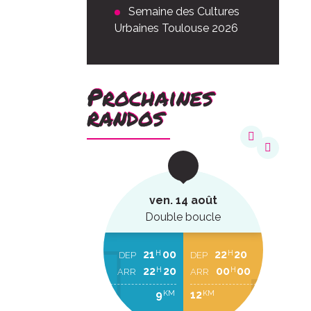
Semaine des Cultures
Urbaines Toulouse 2026
Prochaines
randos
août
ven. 14 août
ucle
Double boucle
22
20
21
00
22
20
H
H
H
EP
DEP
DEP
00
00
22
20
00
00
H
H
H
RR
ARR
ARR
2
9
12
KM
KM
KM