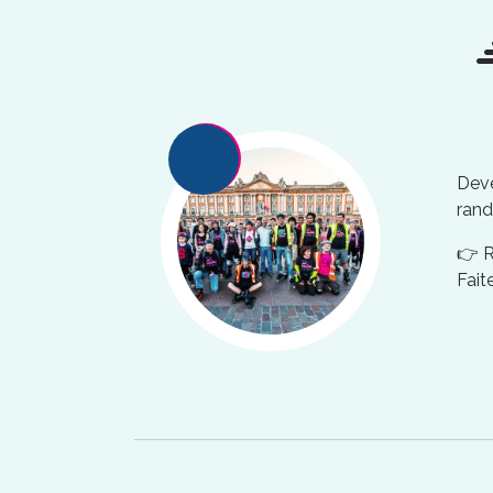
Deve
rand
👉 
Fait