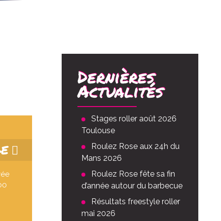
Dernières
Actualités
Stages roller août 2026
Toulouse
GE
Roulez Rose aux 24h du
Mans 2026
Roulez Rose fête sa fin
vée
00
d’année autour du barbecue
Résultats freestyle roller
mai 2026