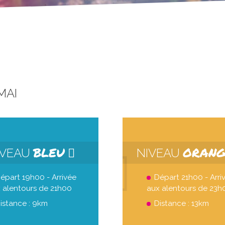
MAI
BLEU
ORAN
IVEAU
NIVEAU
épart 19h00 - Arrivée
Départ 21h00 - Arri
 alentours de 21h00
aux alentours de 23h
istance : 9km
Distance : 13km