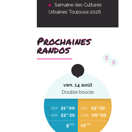
Semaine des Cultures
Urbaines Toulouse 2026
Prochaines
randos
août
ven. 14 août
ucle
Double boucle
22
20
21
00
22
20
H
H
H
EP
DEP
DEP
00
00
22
20
00
00
H
H
H
RR
ARR
ARR
2
9
12
KM
KM
KM