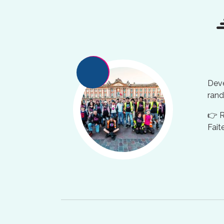
Deve
rand
👉 
Fait