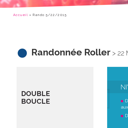
Accueil
»
Rando 5/22/2015
Randonnée Roller
> 22 
N
DOUBLE
BOUCLE
D
aux
D