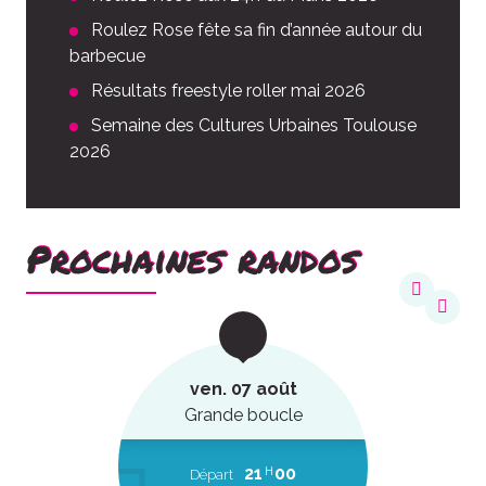
Roulez Rose fête sa fin d’année autour du
barbecue
Résultats freestyle roller mai 2026
Semaine des Cultures Urbaines Toulouse
2026
Prochaines randos
ven. 07 août
Grande boucle
21
00
H
Départ