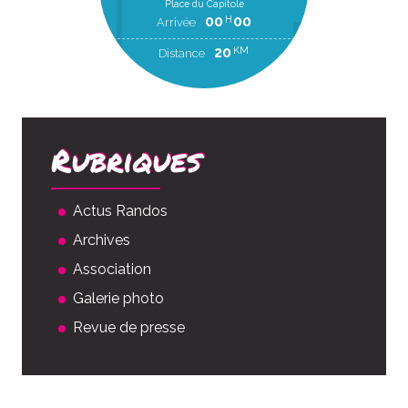
Place du Capitole
00
00
H
Arrivée
20
KM
Distance
Rubriques
Actus Randos
Archives
Association
Galerie photo
Revue de presse