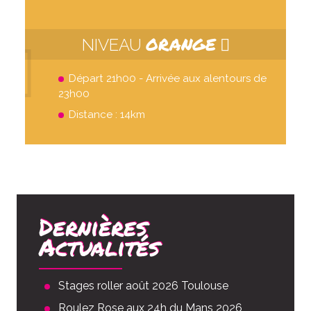
ORANGE
NIVEAU
Départ 21h00 - Arrivée aux alentours de
23h00
Distance : 14km
Dernières
Actualités
Stages roller août 2026 Toulouse
Roulez Rose aux 24h du Mans 2026