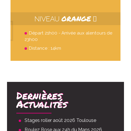
ORANGE
NIVEAU
Départ 21h00 - Arrivée aux alentours de
23h00
Distance : 14km
Dernières
Actualités
Stages roller août 2026 Toulouse
Roulez Rose aux 24h du Mans 2026