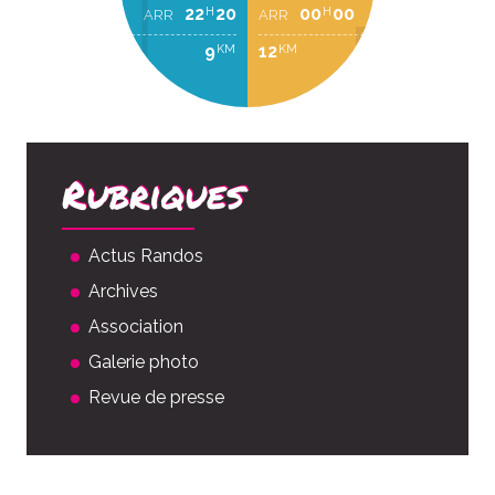
22
20
00
00
H
H
ARR
ARR
9
12
KM
KM
Rubriques
Actus Randos
Archives
Association
Galerie photo
Revue de presse