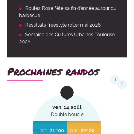
Roulez Rose fête sa fin d’année autour du
barbecue
Résultats freestyle roller mai 2026
Semaine des Cultures Urbaines Toulouse
2026
Prochaines randos
ven. 14 août
Double boucle
21
00
22
20
H
H
DEP
DEP