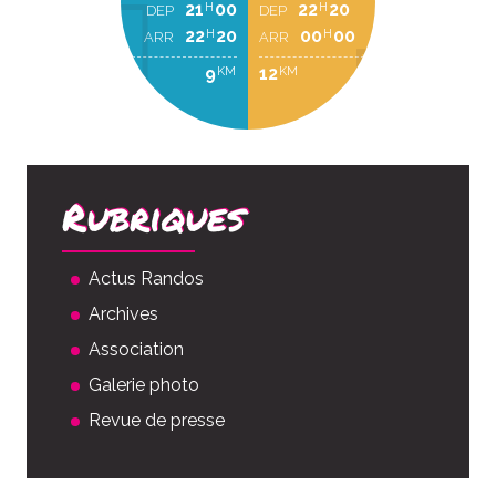
21
00
22
20
H
H
DEP
DEP
22
20
00
00
H
H
ARR
ARR
9
12
KM
KM
Rubriques
Actus Randos
Archives
Association
Galerie photo
Revue de presse