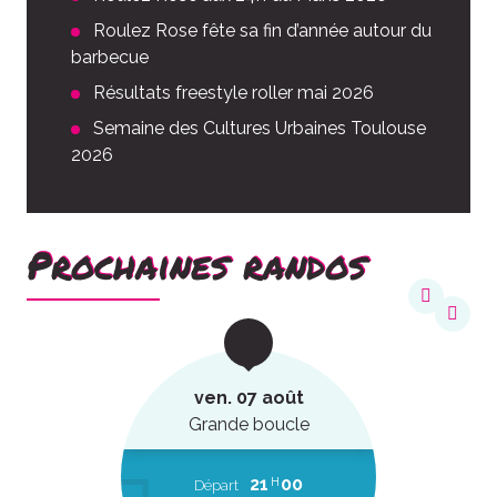
Roulez Rose fête sa fin d’année autour du
barbecue
Résultats freestyle roller mai 2026
Semaine des Cultures Urbaines Toulouse
2026
Prochaines randos
ven. 07 août
Grande boucle
21
00
H
Départ