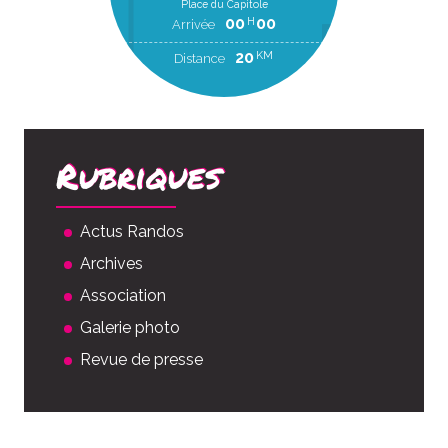
Place du Capitole
00
00
H
Arrivée
20
KM
Distance
Rubriques
Actus Randos
Archives
Association
Galerie photo
Revue de presse