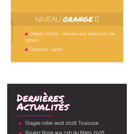
ORANGE
NIVEAU
Départ 21h00 - Arrivée aux alentours de
23h00
Distance : 14km
Dernières
Actualités
Stages roller août 2026 Toulouse
Roulez Rose aux 24h du Mans 2026