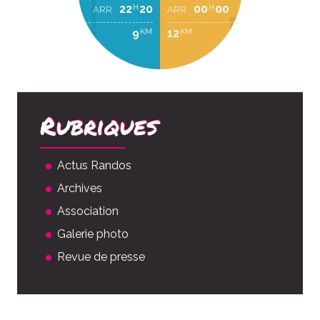
22
20
00
00
H
H
ARR
ARR
9
12
KM
KM
Rubriques
Actus Randos
Archives
Association
Galerie photo
Revue de presse