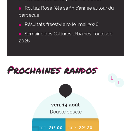
Roulez Rose fête sa fin d’année autour du
barbecue
Résultats freestyle roller mai 2026
Semaine des Cultures Urbaines Toulouse
2026
Prochaines randos
ven. 14 août
Double boucle
21
00
22
20
H
H
DEP
DEP