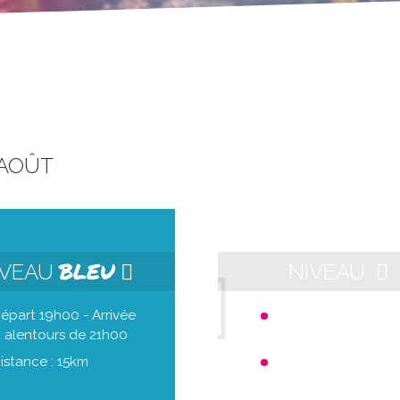
 AOÛT
BLEU
IVEAU
NIVEAU
épart 19h00 - Arrivée
Départ 21h00 - Arri
 alentours de 21h00
aux alentours de 23h
istance : 15km
Distance : 10km