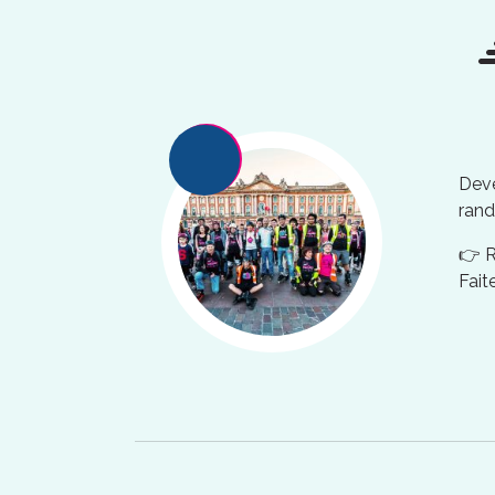
Deve
rand
👉 
Fait