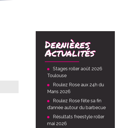
Dernières
Actualités
Stages roller août 2026
Toulouse
Roulez Rose aux 24h du
Mans 2026
Roulez Rose fête sa fin
vée
00
d’année autour du barbecue
Résultats freestyle roller
mai 2026