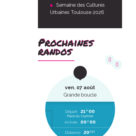
Semaine des Cultures
Urbaines Toulouse 2026
Prochaines
randos
août
ven. 07 août
ucle
Grande boucle
22
20
21
00
H
H
EP
Départ
Place du Capitole
00
00
H
RR
00
00
H
Arrivée
2
KM
20
KM
Distance