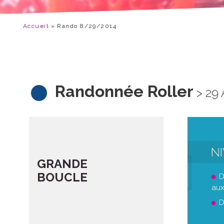
Accueil
»
Rando 8/29/2014
Randonnée Roller
> 29
N
GRANDE
BOUCLE
D
aux
D