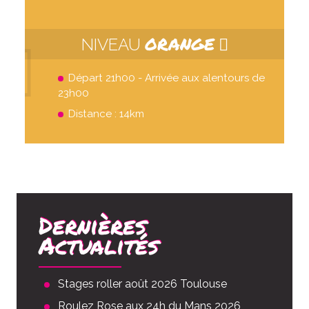
ORANGE
NIVEAU
Départ 21h00 - Arrivée aux alentours de
23h00
Distance : 14km
Dernières
Actualités
Stages roller août 2026 Toulouse
Roulez Rose aux 24h du Mans 2026