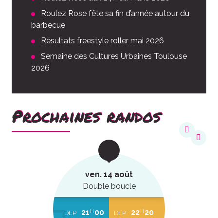
Roulez Rose fête sa fin d’année autour du
barbecue
Résultats freestyle roller mai 2026
Semaine des Cultures Urbaines Toulouse
2026
Prochaines randos
ven. 14 août
Double boucle
21
00
22
20
H
H
DEP
DEP