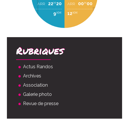
22
20
00
00
H
H
ARR
ARR
9
12
KM
KM
Rubriques
Actus Randos
Archives
Association
Galerie photo
Revue de presse